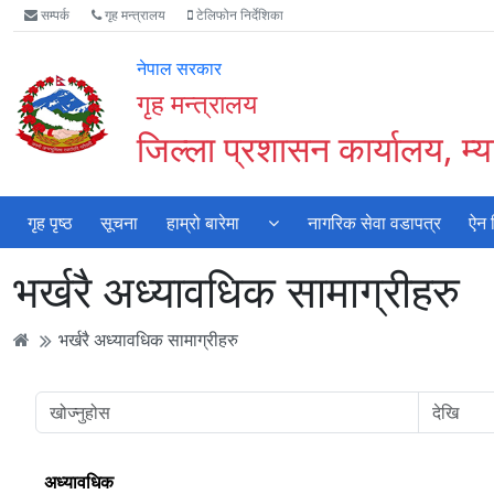
Accessibility
मुख्य
मुख्य
वेबसाइट
सम्पर्क
गृह मन्त्रालय
टेलिफोन निर्देशिका
Mode
सामाग्री
नेभिगेसन
खोजमा
सुरु
पढ्नुहाेस्
पढ्नुहाेस्
जानुहोस्
नेपाल सरकार
गर्नुहोस्
गृह मन्त्रालय
जिल्ला प्रशासन कार्यालय, म्या
गृह पृष्ठ
सूचना
हाम्रो बारेमा
नागरिक सेवा वडापत्र
ऐन 
भर्खरै अध्यावधिक सामाग्रीहरु
भर्खरै अध्यावधिक सामाग्रीहरु
अध्यावधिक