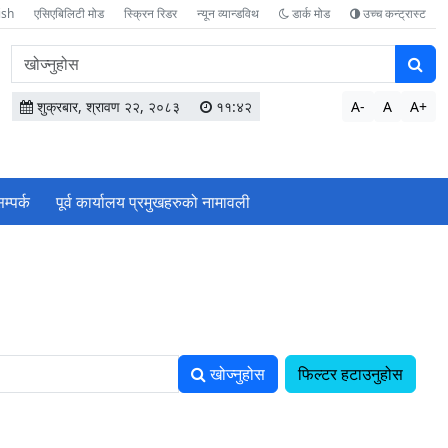
ish
एसिएबिलिटी मोड
स्क्रिन रिडर
न्यून व्यान्डविथ
डार्क मोड
उच्च कन्ट्रास्ट
वेबसाइटमा
सामग्री
खोज्नुहोस
शुक्रबार, श्रावण २२, २०८३
११:४२
A-
A
A+
म्पर्क
पूर्व कार्यालय प्रमुखहरुको नामावली
खोज्नुहोस
फिल्टर हटाउनुहोस