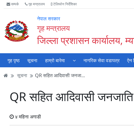
Accessibility
मुख्य
मुख्य
वेबसाइट
सम्पर्क
गृह मन्त्रालय
टेलिफोन निर्देशिका
Mode
सामाग्री
नेभिगेसन
खोजमा
सुरु
पढ्नुहाेस्
पढ्नुहाेस्
जानुहोस्
नेपाल सरकार
गर्नुहोस्
गृह मन्त्रालय
जिल्ला प्रशासन कार्यालय, म्या
गृह पृष्ठ
सूचना
हाम्रो बारेमा
नागरिक सेवा वडापत्र
ऐन 
सूचना
QR सहित आदिवासी जनजा...
QR सहित आदिवासी जनजाति त
४ महिना अगाडी