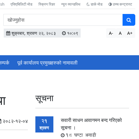
ish
एसिएबिलिटी मोड
स्क्रिन रिडर
न्यून व्यान्डविथ
डार्क मोड
उच्च कन्ट्रास्ट
वेबसाइटमा
सामग्री
खोज्नुहोस
शुक्रबार, श्रावण २२, २०८३
१०:०९
A-
A
A+
म्पर्क
पूर्व कार्यालय प्रमुखहरुको नामावली
चा
सूचना
सवारी साधन आवागमन बन्द गरिएको
21
२०८२-१२-०४
सूचना ।
श्रवण
18 घण्टा अगाडी