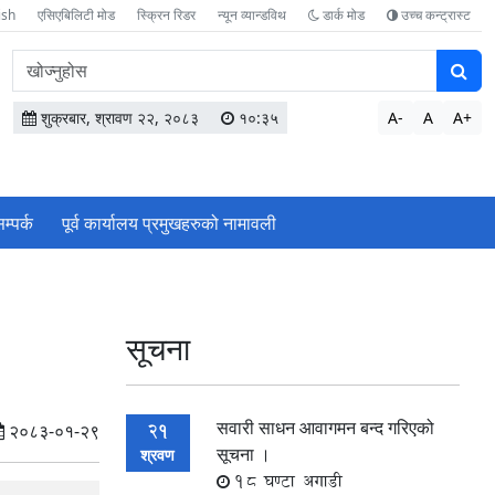
ish
एसिएबिलिटी मोड
स्क्रिन रिडर
न्यून व्यान्डविथ
डार्क मोड
उच्च कन्ट्रास्ट
वेबसाइटमा
सामग्री
खोज्नुहोस
शुक्रबार, श्रावण २२, २०८३
१०:३५
A-
A
A+
म्पर्क
पूर्व कार्यालय प्रमुखहरुको नामावली
सूचना
सवारी साधन आवागमन बन्द गरिएको
21
२०८३-०१-२९
सूचना ।
श्रवण
18 घण्टा अगाडी