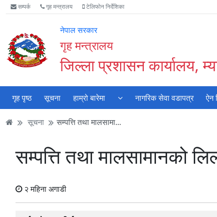
Accessibility
मुख्य
मुख्य
वेबसाइट
सम्पर्क
गृह मन्त्रालय
टेलिफोन निर्देशिका
Mode
सामाग्री
नेभिगेसन
खोजमा
सुरु
पढ्नुहाेस्
पढ्नुहाेस्
जानुहोस्
नेपाल सरकार
गर्नुहोस्
गृह मन्त्रालय
जिल्ला प्रशासन कार्यालय, म्या
गृह पृष्ठ
सूचना
हाम्रो बारेमा
नागरिक सेवा वडापत्र
ऐन 
सूचना
सम्पत्ति तथा मालसामा...
सम्पत्ति तथा मालसामानको लि
२ महिना अगाडी