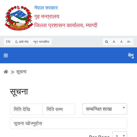
Accessibility
मुख्य
मुख्य
वेबसाइट
नेपाल सरकार
Mode
सामाग्री
नेभिगेसन
खोजमा
गृह मन्त्रालय
सुरु
पढ्नुहाेस्
पढ्नुहाेस्
जानुहोस्
जिल्ला प्रशासन कार्यालय, म्याग्दी
गर्नुहोस्
EN
डार्क मोड
न्यून व्यान्डविथ
A-
A
A+
मेनु
सूचना
सूचना
सम्बन्धित शाखा