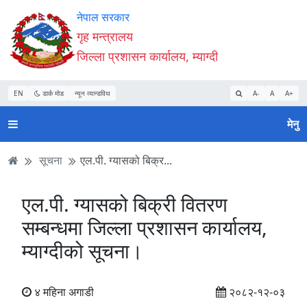
Accessibility
मुख्य
मुख्य
वेबसाइट
नेपाल सरकार
Mode
सामाग्री
नेभिगेसन
खोजमा
गृह मन्त्रालय
सुरु
पढ्नुहाेस्
पढ्नुहाेस्
जानुहोस्
जिल्ला प्रशासन कार्यालय, म्याग्दी
गर्नुहोस्
EN
डार्क मोड
न्यून व्यान्डविथ
A-
A
A+
मेनु
सूचना
एल.पी. ग्यासको बिक्र...
एल.पी. ग्यासको बिक्री वितरण
सम्बन्धमा जिल्ला प्रशासन कार्यालय,
म्याग्दीको सूचना।
४ महिना अगाडी
२०८२-१२-०३