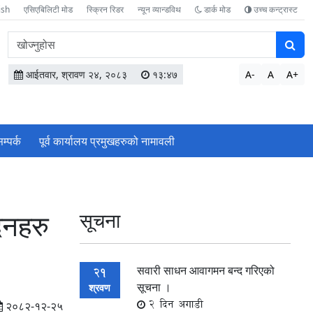
ish
एसिएबिलिटी मोड
स्क्रिन रिडर
न्यून व्यान्डविथ
डार्क मोड
उच्च कन्ट्रास्ट
वेबसाइटमा
सामग्री
खोज्नुहोस
आईतवार, श्रावण २४, २०८३
१३:४७
A-
A
A+
म्पर्क
पूर्व कार्यालय प्रमुखहरुको नामावली
दनहरु
सूचना
सवारी साधन आवागमन बन्द गरिएको
21
सूचना ।
श्रवण
2 दिन अगाडी
२०८२-१२-२५