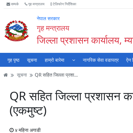
Accessibility
मुख्य
मुख्य
वेबसाइट
सम्पर्क
गृह मन्त्रालय
टेलिफोन निर्देशिका
Mode
सामाग्री
नेभिगेसन
खोजमा
सुरु
पढ्नुहाेस्
पढ्नुहाेस्
जानुहोस्
नेपाल सरकार
गर्नुहोस्
गृह मन्त्रालय
जिल्ला प्रशासन कार्यालय, म्या
गृह पृष्ठ
सूचना
हाम्रो बारेमा
नागरिक सेवा वडापत्र
ऐन 
सूचना
QR सहित जिल्ला प्रशा...
QR सहित जिल्ला प्रशासन कार्य
(एकमुष्ट)
४ महिना अगाडी