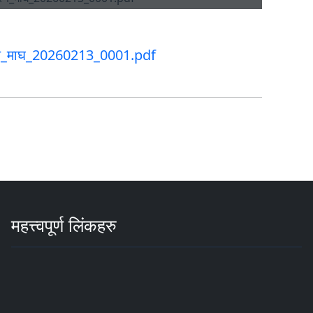
ण_माघ_20260213_0001.pdf
महत्त्वपूर्ण लिंकहरु