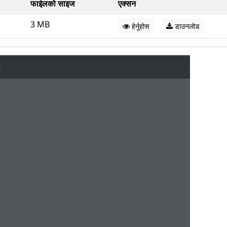
फाईलको साइज
एक्सन
3 MB
हेर्नुहोस
डाउनलोड