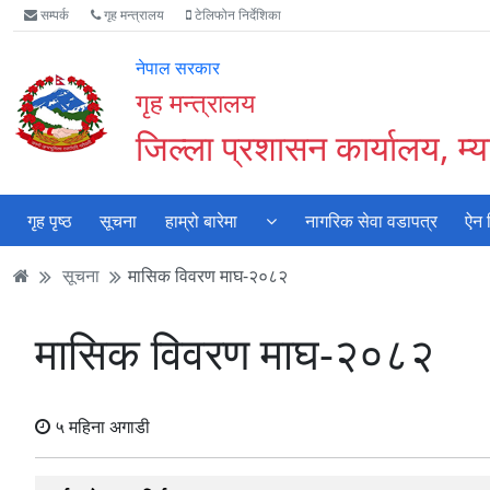
Accessibility
मुख्य
मुख्य
वेबसाइट
सम्पर्क
गृह मन्त्रालय
टेलिफोन निर्देशिका
Mode
सामाग्री
नेभिगेसन
खोजमा
सुरु
पढ्नुहाेस्
पढ्नुहाेस्
जानुहोस्
नेपाल सरकार
गर्नुहोस्
गृह मन्त्रालय
जिल्ला प्रशासन कार्यालय, म्या
गृह पृष्ठ
सूचना
हाम्रो बारेमा
नागरिक सेवा वडापत्र
ऐन 
सूचना
मासिक विवरण माघ-२०८२
मासिक विवरण माघ-२०८२
५ महिना अगाडी