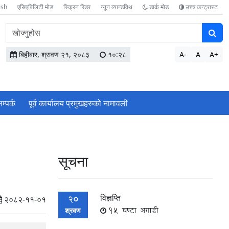
ish
एसिएबिलिटी मोड
स्क्रिन रिडर
न्यून व्यान्डविथ
डार्क मोड
उच्च कन्ट्रास्ट
वेबसाइटमा
सामग्री
खोज्नुहोस
बिहीबार, श्रावण २१, २०८३
१०:२८
A-
A
A+
म्पर्क
पूर्व कार्यालय प्रमुखहरुको नामावली
सूचना
विज्ञप्ति
20
२०८२-११-०१
15 घण्टा अगाडी
श्रवण