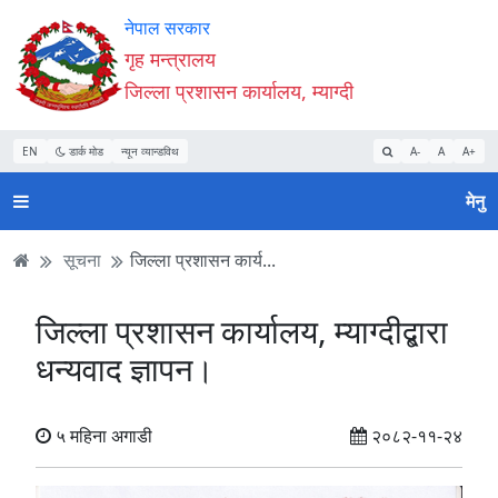
Accessibility
मुख्य
मुख्य
वेबसाइट
नेपाल सरकार
Mode
सामाग्री
नेभिगेसन
खोजमा
गृह मन्त्रालय
सुरु
पढ्नुहाेस्
पढ्नुहाेस्
जानुहोस्
जिल्ला प्रशासन कार्यालय, म्याग्दी
गर्नुहोस्
EN
डार्क मोड
न्यून व्यान्डविथ
A-
A
A+
मेनु
सूचना
जिल्ला प्रशासन कार्य...
जिल्ला प्रशासन कार्यालय, म्याग्दीद्बारा
धन्यवाद ज्ञापन।
५ महिना अगाडी
२०८२-११-२४