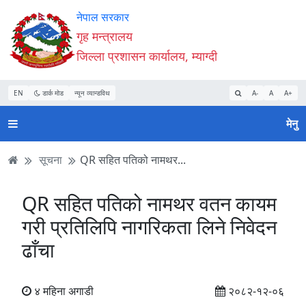
Accessibility
मुख्य
मुख्य
वेबसाइट
नेपाल सरकार
Mode
सामाग्री
नेभिगेसन
खोजमा
गृह मन्त्रालय
सुरु
पढ्नुहाेस्
पढ्नुहाेस्
जानुहोस्
जिल्ला प्रशासन कार्यालय, म्याग्दी
गर्नुहोस्
EN
डार्क मोड
न्यून व्यान्डविथ
A-
A
A+
मेनु
सूचना
QR सहित पतिको नामथर...
QR सहित पतिको नामथर वतन कायम
गरी प्रतिलिपि नागरिकता लिने निवेदन
ढाँचा
४ महिना अगाडी
२०८२-१२-०६