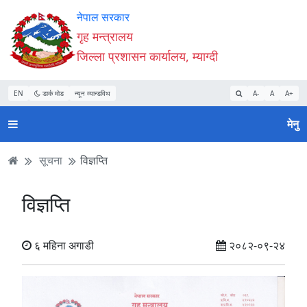
Accessibility
मुख्य
मुख्य
वेबसाइट
नेपाल सरकार
Mode
सामाग्री
नेभिगेसन
खोजमा
गृह मन्त्रालय
सुरु
पढ्नुहाेस्
पढ्नुहाेस्
जानुहोस्
जिल्ला प्रशासन कार्यालय, म्याग्दी
गर्नुहोस्
EN
डार्क मोड
न्यून व्यान्डविथ
A-
A
A+
मेनु
सूचना
विज्ञप्ति
विज्ञप्ति
६ महिना अगाडी
२०८२-०९-२४