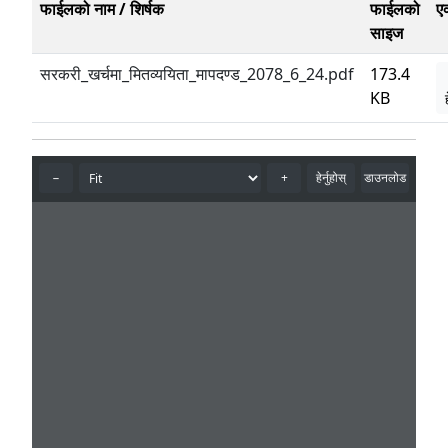
फाईलको नाम / शिर्षक
फाईलको
ए
साइज
सरकरी_खर्चमा_मितव्ययिता_मापदण्ड_2078_6_24.pdf
173.4
KB