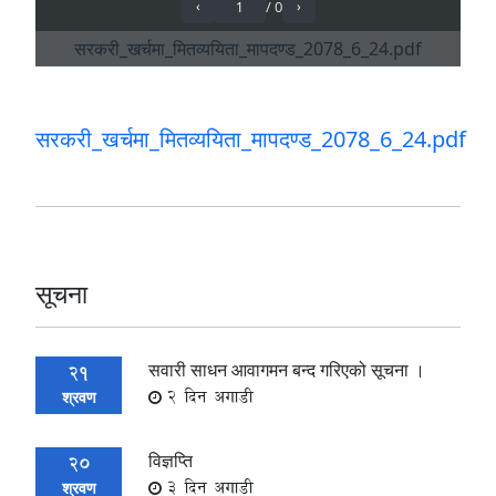
सरकरी_खर्चमा_मितव्ययिता_मापदण्ड_2078_6_24.pdf
सूचना
सवारी साधन आवागमन बन्द गरिएको सूचना ।
21
2 दिन अगाडी
श्रवण
विज्ञप्ति
20
3 दिन अगाडी
श्रवण