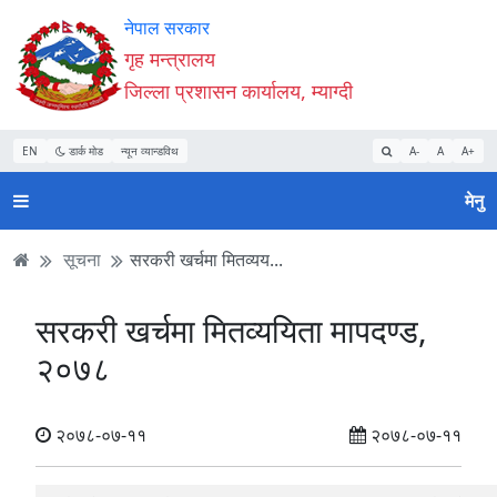
Accessibility
मुख्य
मुख्य
वेबसाइट
नेपाल सरकार
Mode
सामाग्री
नेभिगेसन
खोजमा
गृह मन्त्रालय
सुरु
पढ्नुहाेस्
पढ्नुहाेस्
जानुहोस्
जिल्ला प्रशासन कार्यालय, म्याग्दी
गर्नुहोस्
EN
डार्क मोड
न्यून व्यान्डविथ
A-
A
A+
मेनु
सूचना
सरकरी खर्चमा मितव्यय...
सरकरी खर्चमा मितव्ययिता मापदण्ड,
२०७८
२०७८-०७-११
२०७८-०७-११