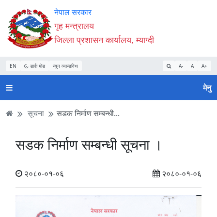
Accessibility
मुख्य
मुख्य
वेबसाइट
नेपाल सरकार
Mode
सामाग्री
नेभिगेसन
खोजमा
गृह मन्त्रालय
सुरु
पढ्नुहाेस्
पढ्नुहाेस्
जानुहोस्
जिल्ला प्रशासन कार्यालय, म्याग्दी
गर्नुहोस्
EN
डार्क मोड
न्यून व्यान्डविथ
A-
A
A+
मेनु
सूचना
सडक निर्माण सम्बन्धी...
सडक निर्माण सम्बन्धी सूचना ।
२०८०-०१-०६
२०८०-०१-०६