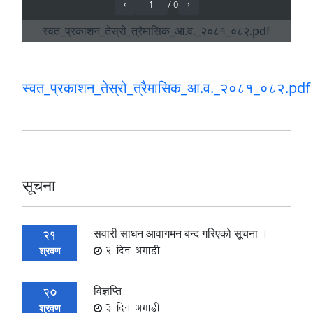
स्वत_प्रकाशन_तेस्रो_त्रैमासिक_आ.व._२०८१_०८२.pdf
सूचना
सवारी साधन आवागमन बन्द गरिएको सूचना ।
21
2 दिन अगाडी
श्रवण
विज्ञप्ति
20
3 दिन अगाडी
श्रवण