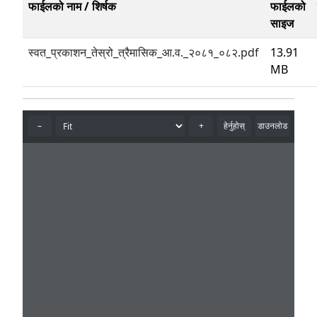
फाईलको नाम / शिर्षक
फाईलको
साइज
स्वत_प्रकाशन_तेस्रो_त्रैमासिक_आ.व._२०८१_०८२.pdf
13.91
MB