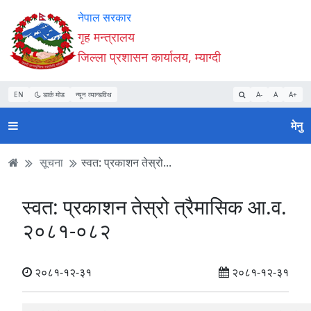
Accessibility
मुख्य
मुख्य
वेबसाइट
नेपाल सरकार
Mode
सामाग्री
नेभिगेसन
खोजमा
गृह मन्त्रालय
सुरु
पढ्नुहाेस्
पढ्नुहाेस्
जानुहोस्
जिल्ला प्रशासन कार्यालय, म्याग्दी
गर्नुहोस्
EN
डार्क मोड
न्यून व्यान्डविथ
A-
A
A+
मेनु
सूचना
स्वत: प्रकाशन तेस्रो...
स्वत: प्रकाशन तेस्रो त्रैमासिक आ.व.
२०८१-०८२
२०८१-१२-३१
२०८१-१२-३१