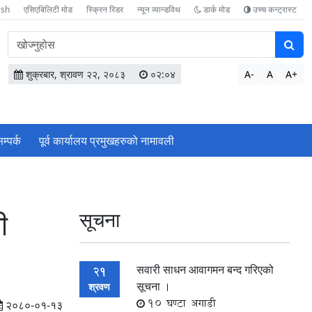
ish
एसिएबिलिटी मोड
स्क्रिन रिडर
न्यून व्यान्डविथ
डार्क मोड
उच्च कन्ट्रास्ट
वेबसाइटमा
सामग्री
खोज्नुहोस
शुक्रबार, श्रावण २२, २०८३
०२:०४
A-
A
A+
म्पर्क
पूर्व कार्यालय प्रमुखहरुको नामावली
ी
सूचना
सवारी साधन आवागमन बन्द गरिएको
21
सूचना ।
श्रवण
10 घण्टा अगाडी
२०८०-०१-१३