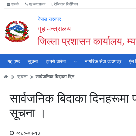
Accessibility
मुख्य
मुख्य
वेबसाइट
सम्पर्क
गृह मन्त्रालय
टेलिफोन निर्देशिका
Mode
सामाग्री
नेभिगेसन
खोजमा
सुरु
पढ्नुहाेस्
पढ्नुहाेस्
जानुहोस्
नेपाल सरकार
गर्नुहोस्
गृह मन्त्रालय
जिल्ला प्रशासन कार्यालय, म्या
गृह पृष्ठ
सूचना
हाम्रो बारेमा
नागरिक सेवा वडापत्र
ऐन 
सूचना
सार्वजनिक बिदाका दिन...
सार्वजनिक बिदाका दिनहरूमा प्र
सूचना ।
२०८०-०१-१३