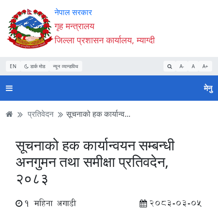
Accessibility
मुख्य
मुख्य
वेबसाइट
नेपाल सरकार
Mode
सामाग्री
नेभिगेसन
खोजमा
गृह मन्त्रालय
सुरु
पढ्नुहाेस्
पढ्नुहाेस्
जानुहोस्
जिल्ला प्रशासन कार्यालय, म्याग्दी
गर्नुहोस्
EN
डार्क मोड
न्यून व्यान्डविथ
A-
A
A+
मेनु
प्रतिवेदन
सूचनाको हक कार्यान्व...
सूचनाको हक कार्यान्वयन सम्बन्धी
अनगुमन तथा समीक्षा प्रतिवदेन,
२०८३
1 महिना अगाडी
2083-03-05