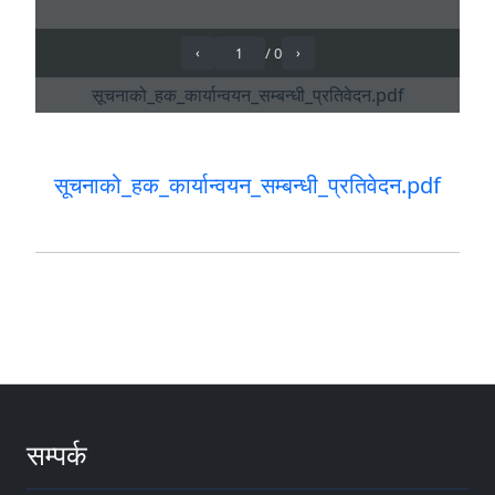
सूचनाको_हक_कार्यान्वयन_सम्बन्धी_प्रतिवेदन.pdf
सम्पर्क