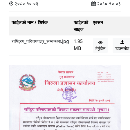
२०८०-१०-०३
२०८०-१०-०३
फाईलको नाम / शिर्षक
फाईलको
एक्सन
साइज
राष्ट्रिय_परिचयपत्र_सम्बन्धमा.jpg
1.95
MB
हेर्नुहोस
डाउनलोड