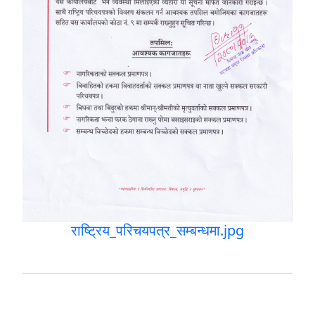
राष्ट्रिय_परिचयपत्र_सम्बन्धमा.jpg