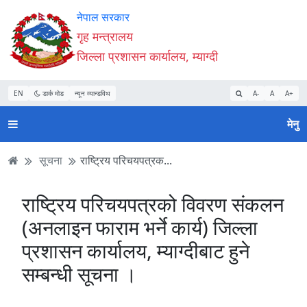
Accessibility
मुख्य
मुख्य
वेबसाइट
नेपाल सरकार
Mode
सामाग्री
नेभिगेसन
खोजमा
गृह मन्त्रालय
सुरु
पढ्नुहाेस्
पढ्नुहाेस्
जानुहोस्
जिल्ला प्रशासन कार्यालय, म्याग्दी
गर्नुहोस्
EN
डार्क मोड
न्यून व्यान्डविथ
A-
A
A+
मेनु
सूचना
राष्ट्रिय परिचयपत्रक...
राष्ट्रिय परिचयपत्रको विवरण संकलन
(अनलाइन फाराम भर्ने कार्य) जिल्ला
प्रशासन कार्यालय, म्याग्दीबाट हुने
सम्बन्धी सूचना ।