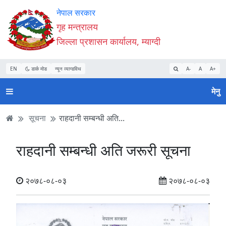
Accessibility
मुख्य
मुख्य
वेबसाइट
नेपाल सरकार
Mode
सामाग्री
नेभिगेसन
खोजमा
गृह मन्त्रालय
सुरु
पढ्नुहाेस्
पढ्नुहाेस्
जानुहोस्
जिल्ला प्रशासन कार्यालय, म्याग्दी
गर्नुहोस्
EN
डार्क मोड
न्यून व्यान्डविथ
A-
A
A+
मेनु
सूचना
राहदानी सम्बन्धी अति...
राहदानी सम्बन्धी अति जरूरी सूचना
२०७८-०८-०३
२०७८-०८-०३