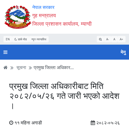
Accessibility
मुख्य
मुख्य
वेबसाइट
नेपाल सरकार
Mode
सामाग्री
नेभिगेसन
खोजमा
गृह मन्त्रालय
सुरु
पढ्नुहाेस्
पढ्नुहाेस्
जानुहोस्
जिल्ला प्रशासन कार्यालय, म्याग्दी
गर्नुहोस्
EN
डार्क मोड
न्यून व्यान्डविथ
A-
A
A+
मेनु
सूचना
प्रमुख जिल्ला अधिकार...
प्रमुख जिल्ला अधिकारीबाट मिति
२०८२/०५/२६ गते जारी भएको आदेश
।
११ महिना अगाडी
२०८२-०५-२६