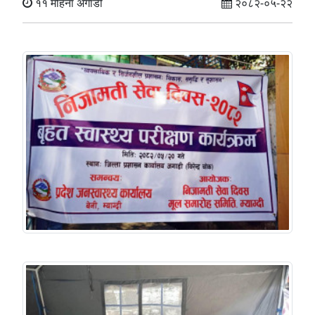
११ महिना अगाडी
२०८२-०५-२२