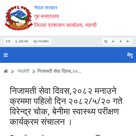
Accessibility
मुख्य
मुख्य
वेबसाइट
नेपाल सरकार
Mode
सामाग्री
नेभिगेसन
खोजमा
गृह मन्त्रालय
सुरु
पढ्नुहाेस्
पढ्नुहाेस्
जानुहोस्
जिल्ला प्रशासन कार्यालय, म्याग्दी
गर्नुहोस्
EN
डार्क मोड
न्यून व्यान्डविथ
A-
A
A+
मेनु
ग्यालेरी
निजामती सेवा दिवस,२०...
निजामती सेवा दिवस,२०८२ मनाउने
क्रममा पहिलो दिन २०८२/५/२० गते
विरेन्द्र चोक, बेनीमा स्वास्थ्य परीक्षण
कार्यक्रम संचालन ।