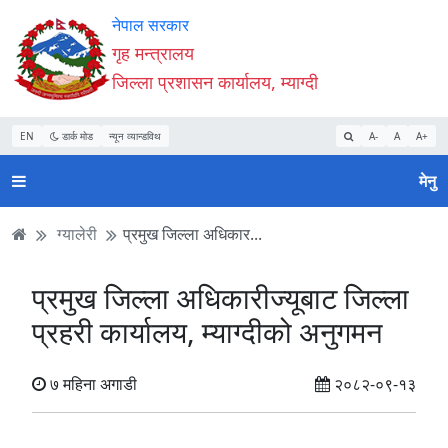
Accessibility
मुख्य
मुख्य
वेबसाइट
नेपाल सरकार
Mode
सामाग्री
नेभिगेसन
खोजमा
गृह मन्त्रालय
सुरु
पढ्नुहाेस्
पढ्नुहाेस्
जानुहोस्
जिल्ला प्रशासन कार्यालय, म्याग्दी
गर्नुहोस्
EN
डार्क मोड
न्यून व्यान्डविथ
A-
A
A+
मेनु
ग्यालेरी
प्रमुख जिल्ला अधिकार...
प्रमुख जिल्ला अधिकारीज्यूबाट जिल्ला
प्रहरी कार्यालय, म्याग्दीको अनुगमन
७ महिना अगाडी
२०८२-०९-१३