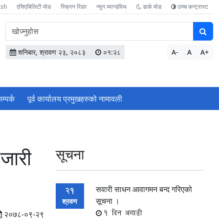
ish
एसिएबिलिटी मोड
स्क्रिन रिडर
न्यून व्यान्डविथ
डार्क मोड
उच्च कन्ट्रास्ट
वेबसाइटमा
सामग्री
खोज्नुहोस
शनिबार, श्रावण २३, २०८३
०१:२८
A-
A
A+
म्पर्क
पूर्व कार्यालय प्रमुखहरुको नामावली
 जारी
सूचना
सवारी साधन आवागमन बन्द गरिएको
21
सूचना ।
श्रवण
1 दिन अगाडी
२०७८-०९-२९