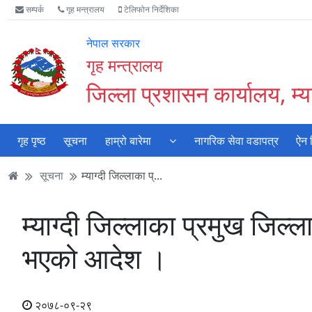
Accessibility
मुख्य
मुख्य
वेबसाइट
सम्पर्क
गृह मन्त्रालय
टेलिफोन निर्देशिका
Mode
सामाग्री
नेभिगेसन
खोजमा
सुरु
पढ्नुहाेस्
पढ्नुहाेस्
जानुहोस्
नेपाल सरकार
गर्नुहोस्
गृह मन्त्रालय
जिल्ला प्रशासन कार्यालय, म्या
गृह पृष्ठ
सूचना
हाम्रो बारेमा
नागरिक सेवा वडापत्र
ऐन 
सूचना
म्याग्दी जिल्लाका प्...
म्याग्दी जिल्लाका प्रमुख जिल्
भएको आदेश ।
२०७८-०९-२९