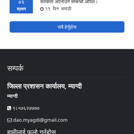
सतर्कता अपनाउने सम्बन्धी अपिल।
02
21 दिन अगाडी
श्रवण
सबै हेर्नुहोस
सम्पर्क
जिल्ला प्रशासन कार्यालय, म्याग्दी
म्याग्दी
९८५७६२७७७७
dao.myagdi@gmail.com
हामीलाई फलो गर्नुहोस्