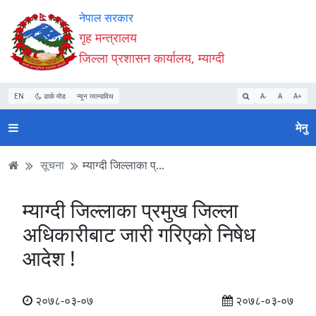
Accessibility
मुख्य
मुख्य
वेबसाइट
नेपाल सरकार
Mode
सामाग्री
नेभिगेसन
खोजमा
गृह मन्त्रालय
सुरु
पढ्नुहाेस्
पढ्नुहाेस्
जानुहोस्
जिल्ला प्रशासन कार्यालय, म्याग्दी
गर्नुहोस्
EN
डार्क मोड
न्यून व्यान्डविथ
A-
A
A+
मेनु
सूचना
म्याग्दी जिल्लाका प्...
म्याग्दी जिल्लाका प्रमुख जिल्ला
अधिकारीबाट जारी गरिएको निषेध
आदेश !
२०७८-०३-०७
२०७८-०३-०७