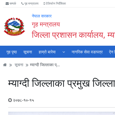
Accessibility
मुख्य
मुख्य
वेबसाइट
सम्पर्क
गृह मन्त्रालय
टेलिफोन निर्देशिका
Mode
सामाग्री
नेभिगेसन
खोजमा
सुरु
पढ्नुहाेस्
पढ्नुहाेस्
जानुहोस्
नेपाल सरकार
गर्नुहोस्
गृह मन्त्रालय
जिल्ला प्रशासन कार्यालय, म्या
गृह पृष्ठ
सूचना
हाम्रो बारेमा
नागरिक सेवा वडापत्र
ऐन 
सूचना
म्याग्दी जिल्लाका प्...
म्याग्दी जिल्लाका प्रमुख जि
२०७८-१०-१५