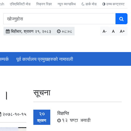
ish
एसिएबिलिटी मोड
स्क्रिन रिडर
न्यून व्यान्डविथ
डार्क मोड
उच्च कन्ट्रास्ट
वेबसाइटमा
सामग्री
खोज्नुहोस
बिहीबार, श्रावण २१, २०८३
०८:०८
A-
A
A+
म्पर्क
पूर्व कार्यालय प्रमुखहरुको नामावली
श ।
सूचना
विज्ञप्ति
20
२०७८-१०-१५
13 घण्टा अगाडी
श्रवण