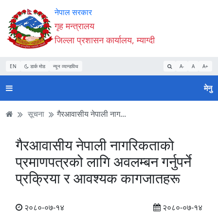
Accessibility
मुख्य
मुख्य
वेबसाइट
नेपाल सरकार
Mode
सामाग्री
नेभिगेसन
खोजमा
गृह मन्त्रालय
सुरु
पढ्नुहाेस्
पढ्नुहाेस्
जानुहोस्
जिल्ला प्रशासन कार्यालय, म्याग्दी
गर्नुहोस्
EN
डार्क मोड
न्यून व्यान्डविथ
A-
A
A+
मेनु
सूचना
गैरआवासीय नेपाली नाग...
गैरआवासीय नेपाली नागरिकताको
प्रमाणपत्रको लागि अवलम्बन गर्नुपर्ने
प्रक्रिया र आवश्यक कागजातहरू
२०८०-०७-१४
२०८०-०७-१४