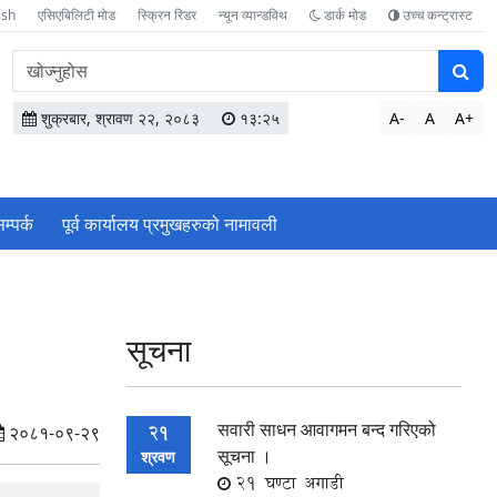
ish
एसिएबिलिटी मोड
स्क्रिन रिडर
न्यून व्यान्डविथ
डार्क मोड
उच्च कन्ट्रास्ट
वेबसाइटमा
सामग्री
खोज्नुहोस
शुक्रबार, श्रावण २२, २०८३
१३:२५
A-
A
A+
म्पर्क
पूर्व कार्यालय प्रमुखहरुको नामावली
सूचना
सवारी साधन आवागमन बन्द गरिएको
21
२०८१-०९-२९
सूचना ।
श्रवण
21 घण्टा अगाडी