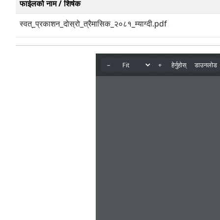
फाईलको नाम / शिर्षक
स्वत्_प्रकाशन_दोस्रो_त्रैमासिक_२०८१_म्याग्दी.pdf