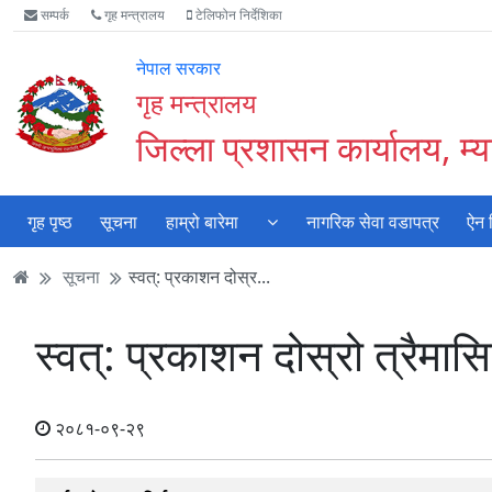
Accessibility
मुख्य
मुख्य
वेबसाइट
सम्पर्क
गृह मन्त्रालय
टेलिफोन निर्देशिका
Mode
सामाग्री
नेभिगेसन
खोजमा
सुरु
पढ्नुहाेस्
पढ्नुहाेस्
जानुहोस्
नेपाल सरकार
गर्नुहोस्
गृह मन्त्रालय
जिल्ला प्रशासन कार्यालय, म्या
गृह पृष्ठ
सूचना
हाम्रो बारेमा
नागरिक सेवा वडापत्र
ऐन 
सूचना
स्वत्: प्रकाशन दोस्र...
स्वत्: प्रकाशन दोस्रो त्रैमास
२०८१-०९-२९