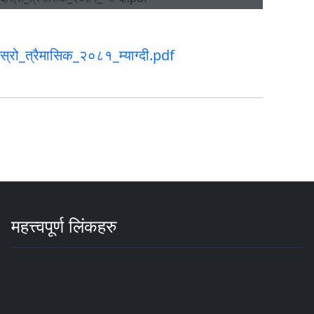
स्रो_त्रैमासिक_२०८१_म्याग्दी.pdf
महत्त्वपूर्ण लिंकहरु