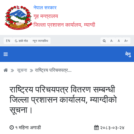
Accessibility
मुख्य
मुख्य
वेबसाइट
नेपाल सरकार
Mode
सामाग्री
नेभिगेसन
खोजमा
गृह मन्त्रालय
सुरु
पढ्नुहाेस्
पढ्नुहाेस्
जानुहोस्
जिल्ला प्रशासन कार्यालय, म्याग्दी
गर्नुहोस्
EN
डार्क मोड
न्यून व्यान्डविथ
A-
A
A+
मेनु
सूचना
राष्ट्रिय परिचयपत्र...
राष्ट्रिय परिचयपत्र वितरण सम्बन्धी
जिल्ला प्रशासन कार्यालय, म्याग्दीको
सूचना।
१ महिना अगाडी
२०८३-०३-२४