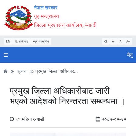
Accessibility
मुख्य
मुख्य
वेबसाइट
नेपाल सरकार
Mode
सामाग्री
नेभिगेसन
खोजमा
गृह मन्त्रालय
सुरु
पढ्नुहाेस्
पढ्नुहाेस्
जानुहोस्
जिल्ला प्रशासन कार्यालय, म्याग्दी
गर्नुहोस्
EN
डार्क मोड
न्यून व्यान्डविथ
A-
A
A+
मेनु
सूचना
प्रमुख जिल्ला अधिकार...
प्रमुख जिल्ला अधिकारीबाट जारी
भएको आदेशको निरन्तरता सम्बन्धमा ।
११ महिना अगाडी
२०८२-०५-२५