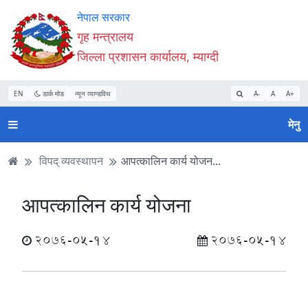
Accessibility
मुख्य
मुख्य
वेबसाइट
नेपाल सरकार
Mode
सामाग्री
नेभिगेसन
खोजमा
गृह मन्त्रालय
सुरु
पढ्नुहाेस्
पढ्नुहाेस्
जानुहोस्
जिल्ला प्रशासन कार्यालय, म्याग्दी
गर्नुहोस्
EN
डार्क मोड
न्यून व्यान्डविथ
A-
A
A+
मेनु
विपद् व्यवस्थापन
आपत्कालिन कार्य योजन...
आपत्कालिन कार्य योजना
2076-05-14
2076-05-14