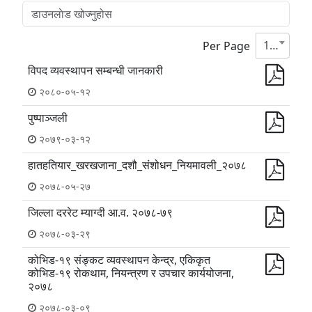
10
Per Page
विपद व्यवस्थापन सम्बन्धी जानकारी
२०८०-०५-१२
पुष्पाञ्जली
२०७९-०३-१२
हातहतियार_खरखजाना_दशौ_संशोधन_नियमावली_२०७८
२०७८-०५-२७
जिल्ला दररेट म्याग्दी आ.व. २०७८-७९
२०७८-०३-२९
कोभिड-१९ संङ्कट व्यवस्थापन केन्द्र, एकिकृत
कोभिड-१९ रोकथाम, नियन्त्रण र उपचार कार्ययोजना,
२०७८
२०७८-०३-०९