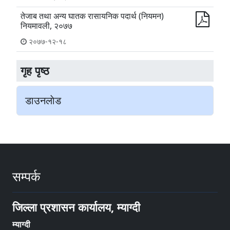
तेजाब तथा अन्य घातक रासायनिक पदार्थ (नियमन)
नियमावली, २०७७
२०७७-१२-१८
गृह पृष्‍ठ
डाउनलाेड
सम्पर्क
जिल्ला प्रशासन कार्यालय, म्याग्दी
म्याग्दी