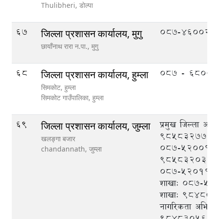
Thulibheri,
डोल्पा
67
087-460020
जिल्ला प्रशासन कार्यालय, मुगु
छायाँनाथ रारा न.पा.,
मुगु
68
०८७ - ६८००३
जिल्ला प्रशासन कार्यालय, हुम्ला
सिमकाेट, हुम्ला
सिमकाेट गाउँपालिका,
हुम्ला
69
प्रमुख जिल्ला अधि
जिल्ला प्रशासन कार्यालय, जुम्ला
९८५८३२७७७७
खलङ्गा बजार
०८७-५२००१२, स.
chandannath,
जुम्ला
९८५८३२०३८०
०८७-५२०११२, प
शाखाः ०८७-५२०१
शाखाः ९८४८०९
नागरिकता अभिलेख
९८४८३०५६८२,