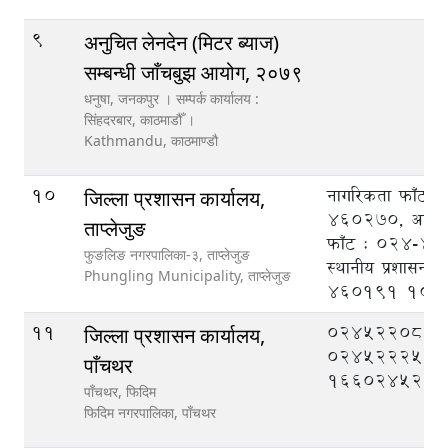
9
अनुचित लेनदेन (मिटर ब्याज)
सम्बन्धी जाँचबुझ आयोग, २०७९
धनुषा, जनकपुर । सम्पर्क कार्यालय :
सिंहदरबार, काठमाडौँ ।
Kathmandu,
काठमाण्डौ
10
नागरिकता फाँट 
जिल्ला प्रशासन कार्यालय,
460270, आर्थिक
ताप्लेजुङ
फाँट : 024-4
फुङलिङ नगरपालिका-३, ताप्लेजुङ
स्थानीय प्रशासन 
Phungling Municipality,
ताप्लेजुङ
460191
100
11
०२४५२२०८८,
जिल्ला प्रशासन कार्यालय,
०२४५२२२५०
पाँचथर
१६६०२४५२११
पाँचथर, फिदिम
फिदिम नगरपालिका,
पाँचथर