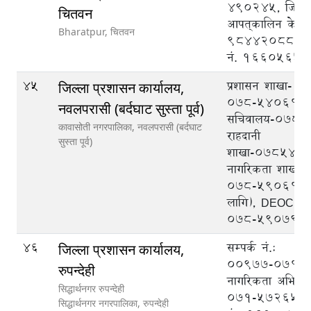
490245, जिल्ल
चितवन
आपत्‌कालिन केन्द्र 
Bharatpur,
चितवन
9844208888, ट
नं. 1660565
45
प्रशासन शाखा-
जिल्ला प्रशासन कार्यालय,
०७८-५४०६१७,
नवलपरासी (बर्दघाट सुस्ता पूर्व)
सचिवालय-०७८५
कावासोती नगरपालिका,
नवलपरासी (बर्दघाट
राहदानी
सुस्ता पूर्व)
शाखा-०७८५४०
नागरिकता शाखा-
०७८-५९०६१७ (
लागि), DEOC
०७८-५९०७९९
46
सम्पर्क नं.:
जिल्ला प्रशासन कार्यालय,
००९७७-०७१-५
रुपन्देही
नागरिकता अभिले
सिद्धार्थनगर रुपन्देही
०७१-५७२६५८
सिद्धार्थनगर नगरपालिका,
रुपन्देही