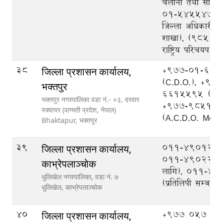
चलानी तथा सोधपु
०१-५४५५४७५ (प
जिल्ला अधिकारी का
शाखा), (९८५१
राष्ट्रिय परिचयप
38
+977-01-66
जिल्ला प्रशासन कार्यालय,
(C.D.O.), +97
भक्तपुर
6615595 (A.C
भक्तपुर नगरपालिका वडा नं.- ०३, दरवार
+977-98511
स्क्वायर (वाग्मती प्रदेश, नेपाल)
(A.C.D.O. Mobi
Bhaktapur,
भक्तपुर
39
०११-४९०१२३,
जिल्ला प्रशासन कार्यालय,
०११-४९०२२३ (
काभ्रेपलाञ्‍चोक
लागि), ०११-४
धुलिखेल नगरपालिका, वडा नं. ७
(प्रतिलिपी सम्बन्धी
धुलिखेल,
काभ्रेपलाञ्चोक
40
+977 057 52
जिल्ला प्रशासन कार्यालय,