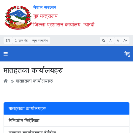
Accessibility
मुख्य
मुख्य
वेबसाइट
नेपाल सरकार
Mode
सामाग्री
नेभिगेसन
खोजमा
गृह मन्त्रालय
सुरु
पढ्नुहाेस्
पढ्नुहाेस्
जानुहोस्
जिल्ला प्रशासन कार्यालय, म्याग्दी
गर्नुहोस्
EN
डार्क मोड
न्यून व्यान्डविथ
A-
A
A+
मेनु
मातहतका कार्यालयहरु
मातहतका कार्यालयहरु
मातहतका कार्यालयहरु
टेलिफोन निर्देशिका
नक्शामा कार्यालयहरू हेर्नुहोस्