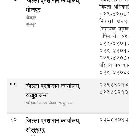
जिल्ला प्रशासन कार्यालय,
जिल्ला अधिकारी),
भोजपुर
०२९-४२०७१५ (क
भोजपुर
निवास), ०२९-
भोजपुर
(सहायक प्रमुख जि
अधिकारी, (प्रशासन
०२९-४२०१३५ना
०२९-४२०१३३/र
०२९-४२०७३० राष्
परिचय पत्र शाखा
०२९-४२०६०१
19
029562133,
जिल्ला प्रशासन कार्यालय,
029562134
संखुवासभा
खाँदबारी नगरपालिका,
संखुवासभा
20
038520132
जिल्ला प्रशासन कार्यालय,
सोलुखुम्वु