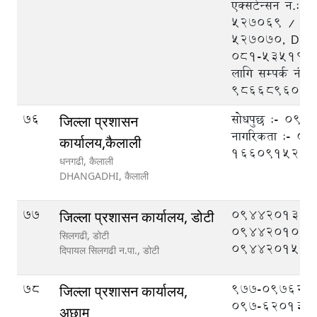
एक्सटेन्सन न.:
५२७०६९ / ५२
५२७०७०, DEO
०८१-५३५१११, 
लागि सम्पर्क नं.
9866896048
76
सोधपुछ :- 09
जिल्ला प्रशासन
नागरिकता :- 
कार्यालय,कैलाली
1660915211
धनगढी, कैलाली
DHANGADHI,
कैलाली
77
094420133,
जिल्ला प्रशासन कार्यालय, डोटी
094420108,
सिलगढी, डोटी
094420151
दिपायल सिलगढी न.पा.,
डोटी
78
977-097620
जिल्ला प्रशासन कार्यालय,
097-620133
अछाम