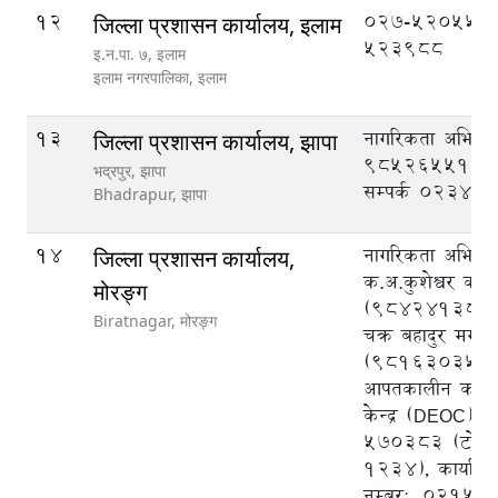
12
027-520555,
जिल्ला प्रशासन कार्यालय, इलाम
523988
इ‍‍‍‌.न.पा. ७, इलाम
इलाम नगरपालिका,
इलाम
13
नागरिकता अभिले
जिल्ला प्रशासन कार्यालय, झापा
9852655125, क
भद्रपुर, झापा
सम्पर्क ०२३४५
Bhadrapur,
झापा
14
नागरिकता अभिलेख
जिल्ला प्रशासन कार्यालय,
क.अ.कुशेश्वर का
मोरङ्ग
(9842413825)
Biratnagar,
मोरङ्ग
चक्र बहादुर मगर
(9816303540),
आपतकालीन कार्य
केन्द्र (DEOC),
570383 (टोल फ्र
1234), कार्याल
नम्बर:, 02151