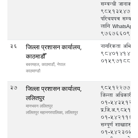
सम्वन्धी जानाकार
९८५१३५४७२७, राष
परिचयपत्र सम्वन्
लागि WhatsApp
९७६७६६०९३३
36
नागरिकता अभिलेख
जिल्ला प्रशासन कार्यालय,
9840141419
काठमाडौँ
015971880
बबरमहल, काठमाडौं, नेपाल
काठमाण्डौ
37
९८५१२२७७७७ (
जिल्ला प्रशासन कार्यालय,
जिल्ला अधिकारी),
ललितपुर
०१-५४३५१२९ 
मानभवन ललितपुर
प्र.जि.अ.9851
ललितपुर महानगरपालिका,
ललितपुर
०१-५४२११६५(पि
सम्पूर्ण शाखाहरुबा
०१-५४२३०५१ (द