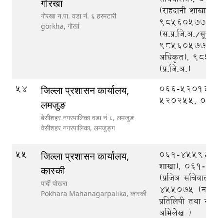
गाेरखा
(राहदानी शाखा),
गाेरखा न.पा. वडा नं. ६ हरमटारी
9856057778
gorkha,
गोर्खा
(स.प्र.जि.अ./सूचन
9856057780 (
अधिकृत), 985
(प्र.जि.अ.)
54
066-520133,
जिल्ला प्रशासन कार्यालय,
520255, 06
लमजुङ
बेसीशहर नगरपालिका वडा नं ८, लमजुङ
वेसीशहर नगरपालिका,
लमजुङ्ग
55
061-455936 (
जिल्ला प्रशासन कार्यालय,
शाखा), 061-4
कास्की
(प्रजिअ सचिवालय
पार्दी पोखरा
455075 (नागर
Pokhara Mahanagarpalika,
कास्की
प्रतिलिपी तथा ना
अभिलेख )