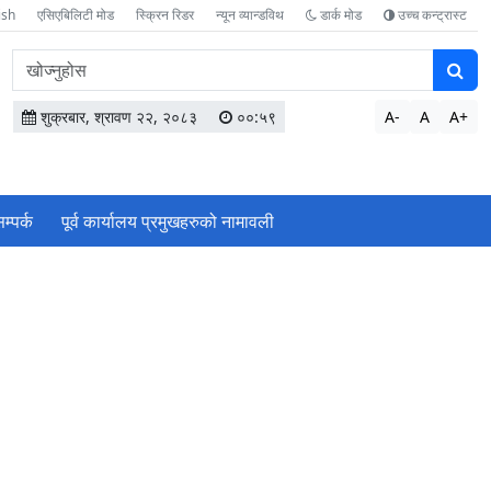
ish
एसिएबिलिटी मोड
स्क्रिन रिडर
न्यून व्यान्डविथ
डार्क मोड
उच्च कन्ट्रास्ट
वेबसाइटमा
सामग्री
खोज्नुहोस
शुक्रबार, श्रावण २२, २०८३
००:५९
A-
A
A+
म्पर्क
पूर्व कार्यालय प्रमुखहरुको नामावली