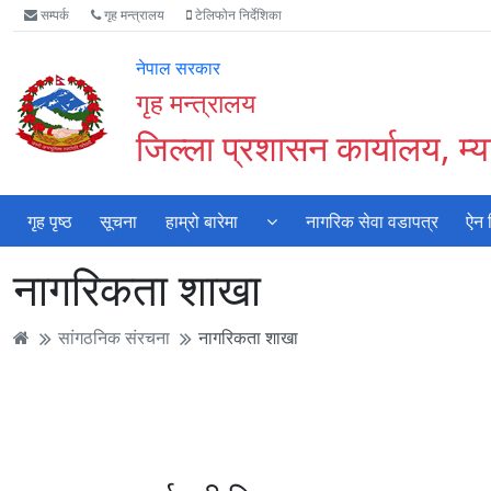
Accessibility
मुख्य
मुख्य
वेबसाइट
सम्पर्क
गृह मन्त्रालय
टेलिफोन निर्देशिका
Mode
सामाग्री
नेभिगेसन
खोजमा
सुरु
पढ्नुहाेस्
पढ्नुहाेस्
जानुहोस्
नेपाल सरकार
गर्नुहोस्
गृह मन्त्रालय
जिल्ला प्रशासन कार्यालय, म्या
गृह पृष्ठ
सूचना
हाम्रो बारेमा
नागरिक सेवा वडापत्र
ऐन 
नागरिकता शाखा
सांगठनिक संरचना
नागरिकता शाखा