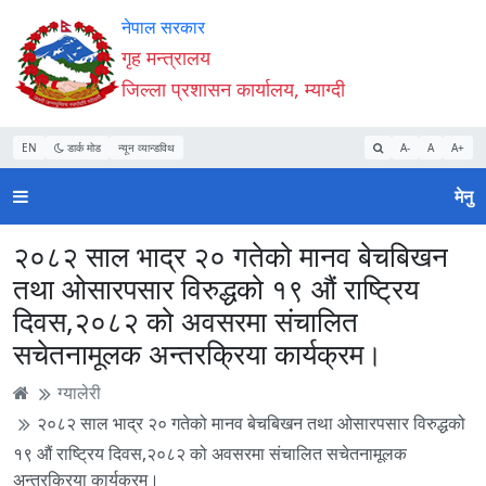
Accessibility
मुख्य
मुख्य
वेबसाइट
नेपाल सरकार
Mode
सामाग्री
नेभिगेसन
खोजमा
गृह मन्त्रालय
सुरु
पढ्नुहाेस्
पढ्नुहाेस्
जानुहोस्
जिल्ला प्रशासन कार्यालय, म्याग्दी
गर्नुहोस्
EN
डार्क मोड
न्यून व्यान्डविथ
A-
A
A+
मेनु
२०८२ साल भाद्र २० गतेको मानव बेचबिखन
तथा ओसारपसार विरुद्धको १९ औं राष्ट्रिय
दिवस,२०८२ को अवसरमा संचालित
सचेतनामूलक अन्तरक्रिया कार्यक्रम।
ग्यालेरी
२०८२ साल भाद्र २० गतेको मानव बेचबिखन तथा ओसारपसार विरुद्धको
१९ औं राष्ट्रिय दिवस,२०८२ को अवसरमा संचालित सचेतनामूलक
अन्तरक्रिया कार्यक्रम।