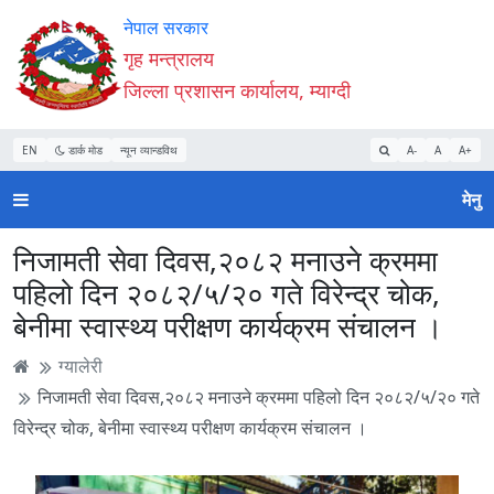
Accessibility
मुख्य
मुख्य
वेबसाइट
नेपाल सरकार
Mode
सामाग्री
नेभिगेसन
खोजमा
गृह मन्त्रालय
सुरु
पढ्नुहाेस्
पढ्नुहाेस्
जानुहोस्
जिल्ला प्रशासन कार्यालय, म्याग्दी
गर्नुहोस्
EN
डार्क मोड
न्यून व्यान्डविथ
A-
A
A+
मेनु
निजामती सेवा दिवस,२०८२ मनाउने क्रममा
पहिलो दिन २०८२/५/२० गते विरेन्द्र चोक,
बेनीमा स्वास्थ्य परीक्षण कार्यक्रम संचालन ।
ग्यालेरी
निजामती सेवा दिवस,२०८२ मनाउने क्रममा पहिलो दिन २०८२/५/२० गते
विरेन्द्र चोक, बेनीमा स्वास्थ्य परीक्षण कार्यक्रम संचालन ।