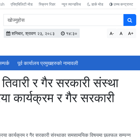
ish
एसिएबिलिटी मोड
स्क्रिन रिडर
न्यून व्यान्डविथ
डार्क मोड
उच्च कन्ट्रास्ट
वेबसाइटमा
सामग्री
खोज्नुहोस
शनिबार, श्रावण २३, २०८३
१४:३०
A-
A
A+
म्पर्क
पूर्व कार्यालय प्रमुखहरुको नामावली
तिवारी र गैर सरकारी संस्था
या कार्यक्रम र गैर सरकारी
रक्रिया कार्यक्रम र गैर सरकारी संस्थाका समसामयिक विषयमा छलफल सम्पन्न