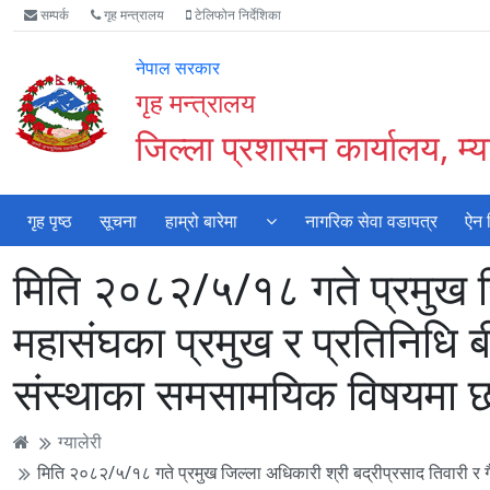
Accessibility
मुख्य
मुख्य
वेबसाइट
सम्पर्क
गृह मन्त्रालय
टेलिफोन निर्देशिका
Mode
सामाग्री
नेभिगेसन
खोजमा
सुरु
पढ्नुहाेस्
पढ्नुहाेस्
जानुहोस्
नेपाल सरकार
गर्नुहोस्
गृह मन्त्रालय
जिल्ला प्रशासन कार्यालय, म्या
गृह पृष्ठ
सूचना
हाम्रो बारेमा
नागरिक सेवा वडापत्र
ऐन 
मिति २०८२/५/१८ गते प्रमुख जि
महासंघका प्रमुख र प्रतिनिधि 
संस्थाका समसामयिक विषयमा 
ग्यालेरी
मिति २०८२/५/१८ गते प्रमुख जिल्ला अधिकारी श्री बद्रीप्रसाद तिवारी र