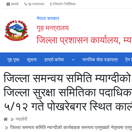
Accessibility
मुख्य
मुख्य
वेबसाइट
सम्पर्क
गृह मन्त्रालय
टेलिफोन निर्देशिका
Mode
सामाग्री
नेभिगेसन
खोजमा
सुरु
पढ्नुहाेस्
पढ्नुहाेस्
जानुहोस्
नेपाल सरकार
गर्नुहोस्
गृह मन्त्रालय
जिल्ला प्रशासन कार्यालय, म्या
गृह पृष्ठ
सूचना
हाम्रो बारेमा
नागरिक सेवा वडापत्र
ऐन 
जिल्ला समन्वय समिति म्याग्दीक
जिल्ला सुरक्षा समितिका पदाधिकार
५/१२ गते पोखरेबगर स्थित का
ग्यालेरी
जिल्ला समन्वय समिति म्याग्दीको कार्यबाहक समन्वय प्रमुखको नेतृत्वमा प्र