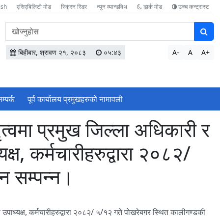
ish
एसिएबिलिटी मोड
स्क्रिन रिडर
न्यून व्यान्डविथ
डार्क मोड
उच्च कन्ट्रास्ट
वेबसाइटमा
सामग्री
खोज्नुहोस
बिहीबार, श्रावण २१, २०८३
०५:४३
A-
A
A+
म्पर्क
पूर्व कार्यालय प्रमुखहरुको नामावली
ृत्वमा प्रमुख जिल्ला अधिकारी र
क्ष, कर्मचारीहरुद्वारा २०८२/
न सम्पन्न।
ो उपाध्यक्ष, कर्मचारीहरुद्वारा २०८२/ ५/१२ गते पोखरेबगर स्थित कालीगण्डकी