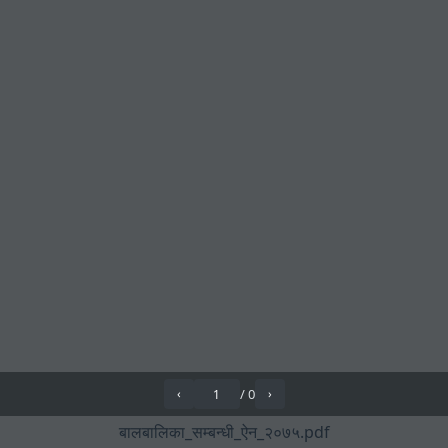
/
0
‹
›
बालबालिका_सम्बन्धी_ऐन_२०७५.pdf